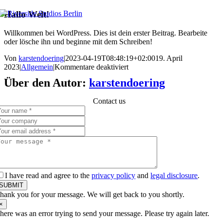
Zum
Hallo Welt!
Inhalt
springen
Willkommen bei WordPress. Dies ist dein erster Beitrag. Bearbeite
oder lösche ihn und beginne mit dem Schreiben!
Von
karstendoering
|
2023-04-19T08:48:19+02:00
19. April
für
2023
|
Allgemein
|
Kommentare deaktiviert
Hallo
Über den Autor:
karstendoering
Welt!
Contact us
I have read and agree to the
privacy policy
and
legal disclosure
.
SUBMIT
hank you for your message. We will get back to you shortly.
×
here was an error trying to send your message. Please try again later.