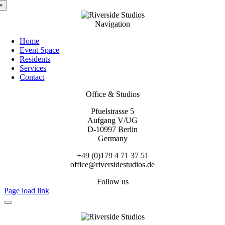
×
Navigation
Home
Event Space
Residents
Services
Contact
Office & Studios
Pfuelstrasse 5
Aufgang V/UG
D-10997 Berlin
Germany
+49 (0)179 4 71 37 51
office@riversidestudios.de
Follow us
Page load link