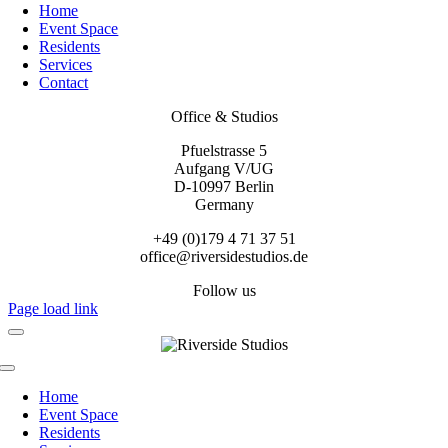
Home
Event Space
Residents
Services
Contact
Office & Studios
Pfuelstrasse 5
Aufgang V/UG
D-10997 Berlin
Germany
+49 (0)179 4 71 37 51
office@riversidestudios.de
Follow us
Page load link
Toggle
Navigation
Home
Event Space
Residents